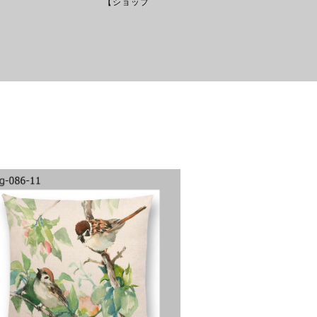
ップ
02385