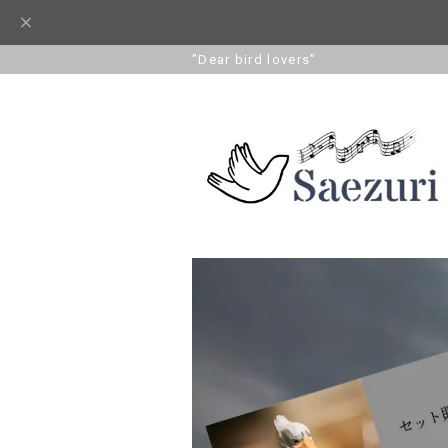
”Dear bird lovers”