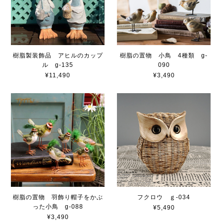
樹脂製装飾品 アヒルのカップ
樹脂の置物 小鳥 4種類 g-
ル g-135
090
¥11,490
¥3,490
樹脂の置物 羽飾り帽子をかぶ
フクロウ ｇ-034
った小鳥 g-088
¥5,490
¥3,490