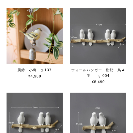
風鈴 小鳥 g-137
ウォールハンガー 樹脂 鳥４
羽 g-004
¥4,980
¥8,490