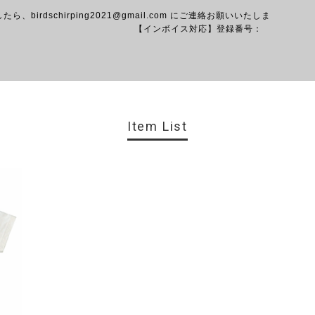
。 【ショ
したら、
birdschirping2021@gmail.com
にご連絡お願いいたしま
ボイス対応】登録番号：
040003
Item List