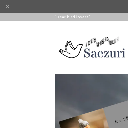
”Dear bird lovers”