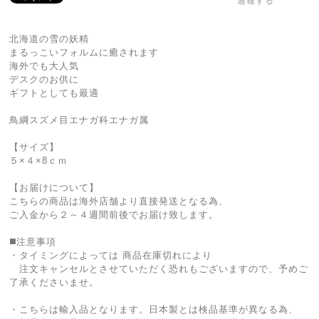
通報する
北海道の雪の妖精
まるっこいフォルムに癒されます
海外でも大人気
デスクのお供に
ギフトとしても最適
鳥綱スズメ目エナガ科エナガ属
【サイズ】
５×４×8ｃｍ
【お届けについて】
こちらの商品は海外店舗より直接発送となる為、
ご入金から２～４週間前後でお届け致します。
◼️注意事項
・タイミングによっては 商品在庫切れにより
注文キャンセルとさせていただく恐れもございますので、予めご
了承くださいませ。
・こちらは輸入品となります。日本製とは検品基準が異なる為、