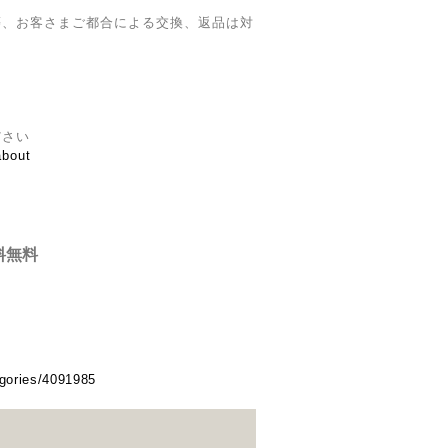
等、お客さまご都合による交換、返品は対
ださい
about
料無料
egories/4091985