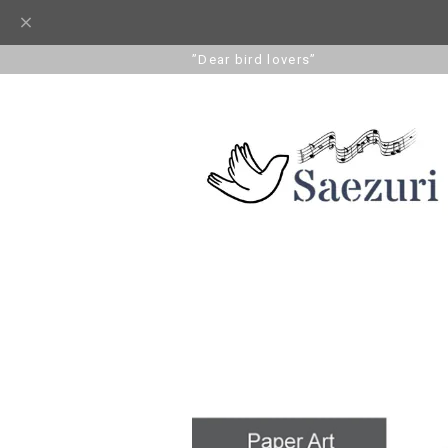
”Dear bird lovers”