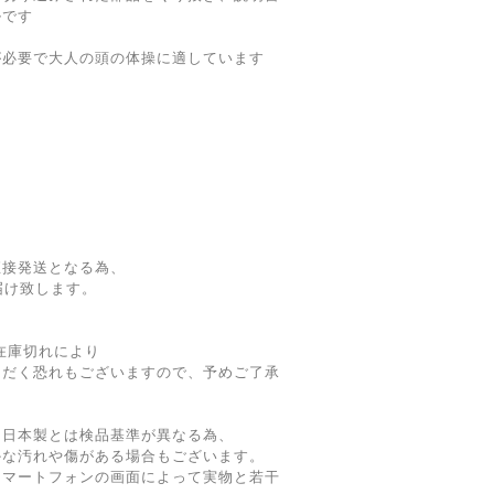
ルです
が必要で大人の頭の体操に適しています
直接発送となる為、
届け致します。
在庫切れにより
だく恐れもございますので、予めご了承
。日本製とは検品基準が異なる為、
な汚れや傷がある場合もございます。
スマートフォンの画面によって実物と若干