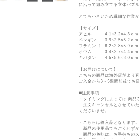
に沿って組み立てる立体パズ
とても小さいため繊細な作業
【サイズ】
アヒル 4.1×3.2×4.3ｃｍ
ペンギン 3.9×2.5×5.2ｃｍ
フラミンゴ 6.2×2.8×5.9ｃｍ
オウム 3.4×2.7×4.4ｃｍ
キバタン 4.5×5.6×8.0ｃｍ
【お届けについて】
こちらの商品は海外店舗より
ご入金から3～5週間前後でお
◼️注意事項
・タイミングによっては 商品
注文キャンセルとさせていた
くださいませ。
・こちらは輸入品となります
新品未使用品でもごくわずか
・商品の色味は、お手持ちの