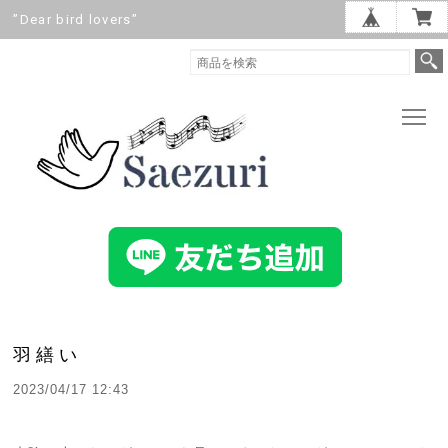
”Dear bird lovers”
羽繕い
2023/04/17 12:43