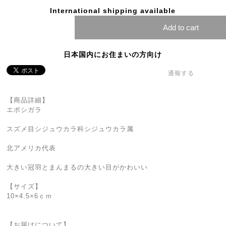
International shipping available
Add to cart
日本国内にお住まいの方向け
通報する
【商品詳細】
エボシガラ
スズメ目シジュウカラ科シジュウカラ属
北アメリカ代表
大きい冠羽とまんまるの大きい目がかわいい
【サイズ】
10×4.5×6ｃｍ
【お届けについて】