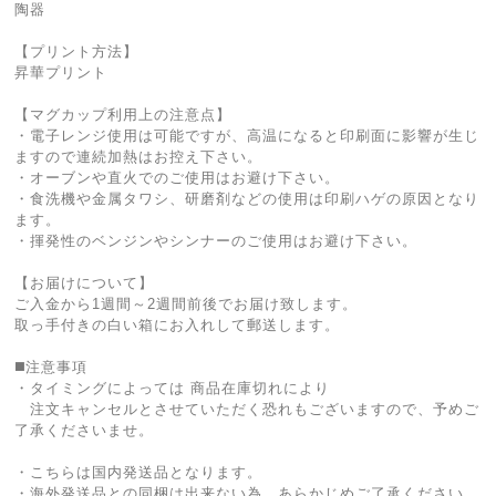
陶器
【プリント方法】
昇華プリント
【マグカップ利用上の注意点】
・電子レンジ使用は可能ですが、高温になると印刷面に影響が生じ
ますので連続加熱はお控え下さい。
・オーブンや直火でのご使用はお避け下さい。
・食洗機や金属タワシ、研磨剤などの使用は印刷ハゲの原因となり
ます。
・揮発性のベンジンやシンナーのご使用はお避け下さい。
【お届けについて】
ご入金から1週間～2週間前後でお届け致します。
取っ手付きの白い箱にお入れして郵送します。
◼️注意事項
・タイミングによっては 商品在庫切れにより
注文キャンセルとさせていただく恐れもございますので、予めご
了承くださいませ。
・こちらは国内発送品となります。
・海外発送品との同梱は出来ない為、あらかじめご了承ください。