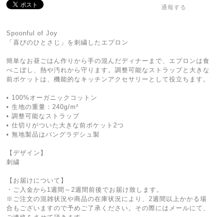
通報する
Spoonful of Joy
「喜びのひとさじ」を刺繍したエプロン
簡単なお昼ごはん作りから手の混んだディナーまで、エプロンは食
べこぼし、熱や汚れから守ります。調整可能なストラップと大きな
前ポケットは、機能的なキッチンアクセサリーとして役立ちます。
• 100%オーガニックコットン
• 生地の重量：240g/m²
• 調整可能なストラップ
• 仕切りがついた大きな前ポケット2つ
• 無地製品はバングラデシュ製
【デザイン】
刺繍
【お届けについて】
・ご入金から1週間～2週間前後でお届け致します。
※ご注文の混雑状況や商品の在庫状況により、2週間以上かかる場
合もございますので予めご了承ください。その際にはメールにて、